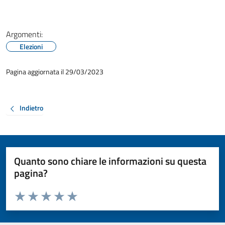
Argomenti:
Elezioni
Pagina aggiornata il 29/03/2023
Indietro
Quanto sono chiare le informazioni su questa
pagina?
Valuta da 1 a 5 stelle la pagina
Valuta 1 stelle su 5
Valuta 2 stelle su 5
Valuta 3 stelle su 5
Valuta 4 stelle su 5
Valuta 5 stelle su 5