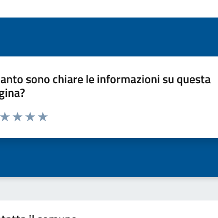
anto sono chiare le informazioni su questa
gina?
a da 1 a 5 stelle la pagina
ta 1 stelle su 5
Valuta 2 stelle su 5
Valuta 3 stelle su 5
Valuta 4 stelle su 5
Valuta 5 stelle su 5