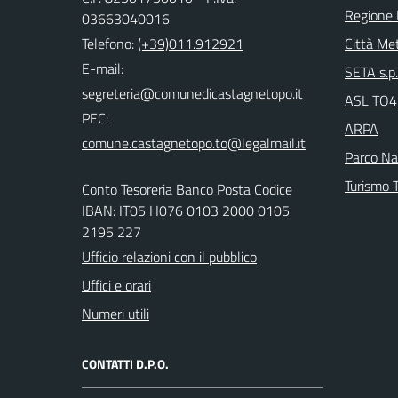
Regione
03663040016
Telefono:
(+39)011.912921
Città Met
E-mail:
SETA s.p.
ASL TO4
PEC:
ARPA
Parco Nat
Turismo T
Conto Tesoreria Banco Posta Codice
IBAN: IT05 H076 0103 2000 0105
2195 227
Ufficio relazioni con il pubblico
Uffici e orari
Numeri utili
CONTATTI D.P.O.