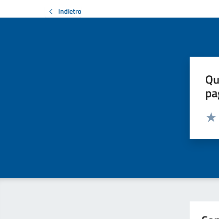
Indietro
Qu
pa
Valut
Valu