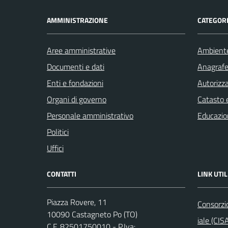
AMMINISTRAZIONE
CATEGORI
Aree amministrative
Ambient
Documenti e dati
Anagrafe 
Enti e fondazioni
Autorizza
Organi di governo
Catasto e
Personale amministrativo
Educazio
Politici
Uffici
CONTATTI
LINK UTIL
Piazza Rovere, 11
Consorzi
10090 Castagneto Po (TO)
iale (CIS
C.F. 82501750010 - P.Iva: