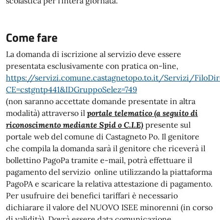
scolastica per l’intera giornata.
Come fare
La domanda di iscrizione al servizio deve essere
presentata esclusivamente con pratica on-line,
https://servizi.comune.castagnetopo.to.it/Servizi/FiloD
CE=cstgntp441&IDGruppoSelez=749
(non saranno accettate domande presentate in altra
modalità) attraverso il
portale telematico (a seguito di
riconoscimento mediante Spid o C.I.E)
presente sul
portale web del comune di Castagneto Po. Il genitore
che compila la domanda sarà il genitore che riceverà il
bollettino PagoPa tramite e-mail, potrà effettuare il
pagamento del servizio online utilizzando la piattaforma
PagoPA e scaricare la relativa attestazione di pagamento.
Per usufruire dei benefici tariffari è necessario
dichiarare il valore del NUOVO ISEE minorenni (in corso
di validità) .Dovrà essere data comunicazione