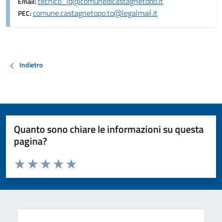
tecnico_lp@comunedicastagnetopo.it
Email:
comune.castagnetopo.to@legalmail.it
PEC:
Indietro
Quanto sono chiare le informazioni su questa
pagina?
Valuta da 1 a 5 stelle la pagina
Valuta 1 stelle su 5
Valuta 2 stelle su 5
Valuta 3 stelle su 5
Valuta 4 stelle su 5
Valuta 5 stelle su 5