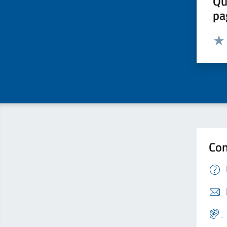
Qu
pa
Valut
Valu
Con