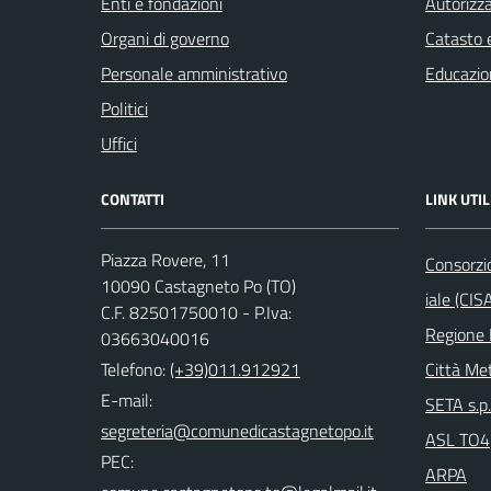
Enti e fondazioni
Autorizza
Organi di governo
Catasto e
Personale amministrativo
Educazio
Politici
Uffici
CONTATTI
LINK UTIL
Piazza Rovere, 11
Consorzi
10090 Castagneto Po (TO)
iale (CIS
C.F. 82501750010 - P.Iva:
Regione
03663040016
Telefono:
(+39)011.912921
Città Met
E-mail:
SETA s.p.
ASL TO4
PEC:
ARPA